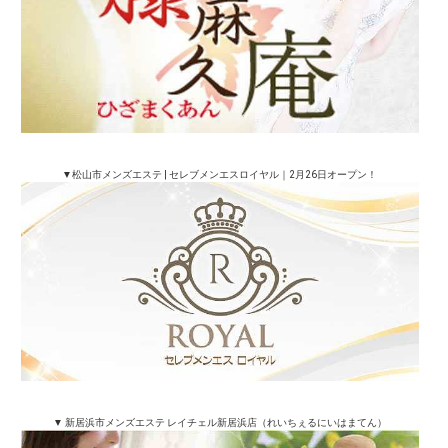
▼松山市メンズエステ | セレブメンエスロイヤル｜2月26日オープン！
▼ 新居浜市メンズエステ レイチェル新居浜店（れいちぇるにいはまてん）