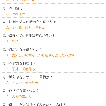
59.口癖は
それな〜
61.落ち込んだ時の立ち直り方は
食べる、飲む、寝るw
62持っている服は何色が多い？
黒？
63.どんな子供だった？
大人しい恥ずかしがり屋さんだったハズw
65.得意な料理は？
意外に煮物作る
66.好きなデザート・果物は？
メロン、チェリー
67.大切な事・物は？
人との繋がり
68.ここだけは行ってみたいところは？