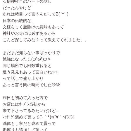
石槌神社⛩のハートの話し
だったんやけど
あれは猪目って言うんだってΣ( ˙꒳​˙ )
日本の伝統的な
文様らしく魔除けの意味もあって
神社やお寺には必ずあるから
こんど探してみな？って教えてくれました。。
まだまだ知らない事ばっかりで
勉強になったし(⊃•̀ω•́)⊃✎
同じ場所でも回数重ねると
違う発見もあって面白いね✨✨
って話しで盛り上がり
あっと言う間の時間でした🩷️🩵
昨日も初めて入った方で
お店にはｵｰﾌﾟﾝ当初から
来て下さってるみたいだけど…
ﾏｯｻｰｼﾞ褒めて貰って(´-｀*)ﾍ(´∀｀ﾍ)ﾓﾐﾓﾐ
洗体も丁寧だと褒めて貰って
垢擦りも追加して頂いて…