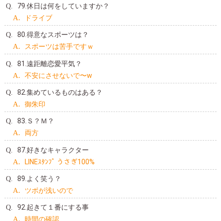
79.休日は何をしていますか？
ドライブ
80.得意なスポーツは？
スポーツは苦手ですｗ
81.遠距離恋愛平気？
不安にさせないで〜w
82.集めているものはある？
御朱印
83.Ｓ？Ｍ？
両方
87.好きなキャラクター
LINEｽﾀﾝﾌﾟ うさぎ100%
89.よく笑う？
ツボが浅いので
92.起きて１番にする事
時間の確認