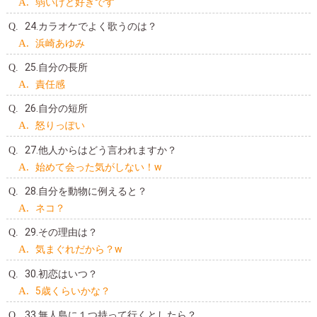
弱いけど好きです
24.カラオケでよく歌うのは？
浜崎あゆみ
25.自分の長所
責任感
26.自分の短所
怒りっぽい
27.他人からはどう言われますか？
始めて会った気がしない！w
28.自分を動物に例えると？
ネコ？
29.その理由は？
気まぐれだから？w
30.初恋はいつ？
5歳くらいかな？
33.無人島に１つ持って行くとしたら？