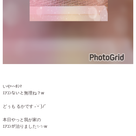
いや〰️ﾎﾝﾏ
ｴｱｺﾝないと無理ね？w
どぅも るかです ˶˙ᵕ˙ )ﾉﾞ
本日やっと我が家の
ｴｱｺﾝが治りました✨✨w