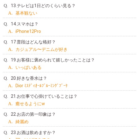
13.テレビは1日どのくらい見る？
基本観ない
14.スマホは？
iPhone12Pro
17.普段はどんな格好？
カジュアル〜デニムが好き
19.お客様に褒められて嬉しかったことは？
いっぱいある
20.好きな香水は？
Dior ﾐｽﾃﾞｨｵｰﾙﾌﾞﾙｰﾐﾝｸﾞﾌﾞｰｹ
21.お仕事で心掛けていることは？
癒せるようにw
22.お店の第一印象は？
綺麗め
23.お酒は飲めますか？