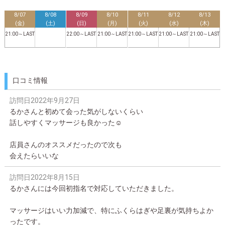
8/07
8/08
8/09
8/10
8/11
8/12
8/13
(金)
(土)
(日)
(月)
(火)
(水)
(木)
21:00～LAST
22:00～LAST
21:00～LAST
21:00～LAST
21:00～LAST
21:00～LAST
口コミ情報
訪問日
2022年9月27日
るかさんと初めて会った気がしないくらい
話しやすくマッサージも良かった☺️
店員さんのオススメだったので次も
会えたらいいな
訪問日
2022年8月15日
るかさんには今回初指名で対応していただきました。
マッサージはいい力加減で、特にふくらはぎや足裏が気持ちよか
ったです。