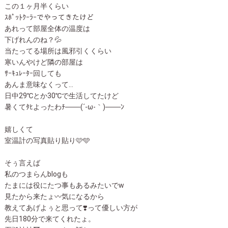
この１ヶ月半くらい
ｽﾎﾟｯﾄｸｰﾗｰでやってきたけど
あれって部屋全体の温度は
下げれんのね？💦
当たってる場所は風邪引くくらい
寒いんやけど隣の部屋は
ｻｰｷｭﾚｰﾀｰ回しても
あんま意味なくって…
日中29℃とか30℃で生活してたけど
暑くてﾀﾋよったわﾁ───(´-ω-｀)───ﾝ
嬉しくて
室温計の写真貼り貼り🩷️🩵
そぅ言えば
私のつまらんblogも
たまには役にたつ事もあるみたいでw
見たから来たょ〰️気になるから
教えてあげよぅと思って❣️って優しい方が
先日180分で来てくれたょ。