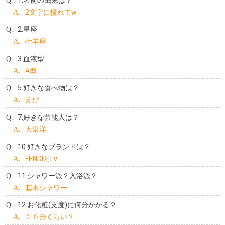
1.名前の由来は？
2文字に憧れてw
2.星座
牡羊座
3.血液型
A型
5.好きな食べ物は？
えび
7.好きな芸能人は？
大泉洋
10.好きなブランドは？
FENDIとLV
11.シャワー派？入浴派？
基本シャワー
12.お化粧(支度)に何分かかる？
２０分くらい？