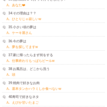
あなた❤️
34.その理由は？？
ひとりじゃ寂しいw
35.小さい頃の夢は
ケーキ屋さん
36.今の夢は
夢を探してますw
37.家に帰ったらまず何をする
仕事終わりもっぱらビールw
38.お風呂は、どこから洗う
頭
39.焼肉で好きなお肉
基本タンかハラミしか食べないw
40寿司で好きなネタ
えびか甘いたまご