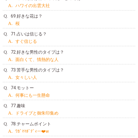
ハワイの出雲大社
69.好きな花は？
桜
71.占いは信じる？
すぐ信じる
72.好きな男性のタイプは？
面白くて、情熱的な人
73.苦手な男性のタイプは？
女々しい人
74.モットー
何事にも一生懸命
77.趣味
ドライブと御朱印集め
78.チャームポイント
ﾜｶﾞﾏﾏﾎﾞﾃﾞｨー❤️w