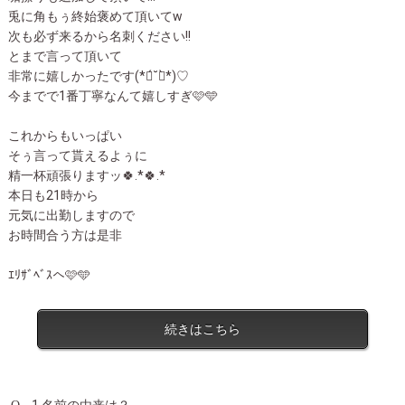
兎に角もぅ終始褒めて頂いてw
次も必ず来るから名刺ください!!
とまで言って頂いて
非常に嬉しかったです(*ฅ́˘ฅ̀*)♡
今までで1番丁寧なんて嬉しすぎ🩷️🩵
これからもいっぱい
そぅ言って貰えるよぅに
精一杯頑張りますッ🍀.*🍀.*
本日も21時から
元気に出勤しますので
お時間合う方は是非
ｴﾘｻﾞﾍﾞｽへ🩷️🩵
続きはこちら