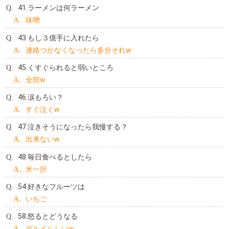
41.ラーメンは何ラーメン
味噌
43.もし３億手に入れたら
連絡つかなくなったら多分それw
45.くすぐられると弱いところ
全部w
46.涙もろい？
すぐ泣くw
47.泣きそうになったら我慢する？
出来ないw
48.毎日食べるとしたら
米一択
54.好きなフルーツは
いちご
58.怒るとどうなる
ダルイらしいw