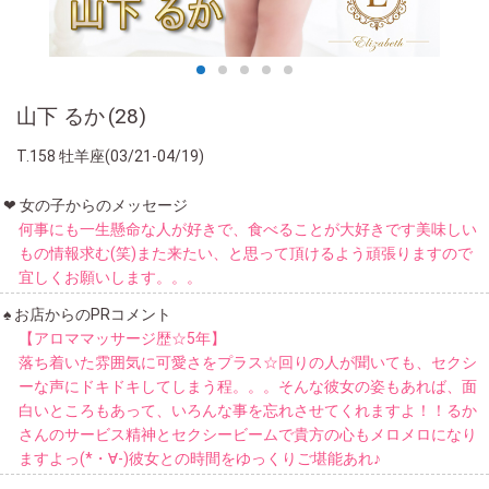
山下 るか
28
158
牡羊座(03/21-04/19)
女の子からのメッセージ
何事にも一生懸命な人が好きで、食べることが大好きです美味しい
もの情報求む(笑)また来たい、と思って頂けるよう頑張りますので
宜しくお願いします。。。
お店からのPRコメント
【アロママッサージ歴☆5年】
落ち着いた雰囲気に可愛さをプラス☆回りの人が聞いても、セクシ
ーな声にドキドキしてしまう程。。。そんな彼女の姿もあれば、面
白いところもあって、いろんな事を忘れさせてくれますよ！！るか
さんのサービス精神とセクシービームで貴方の心もメロメロになり
ますよっ(*・∀-)彼女との時間をゆっくりご堪能あれ♪