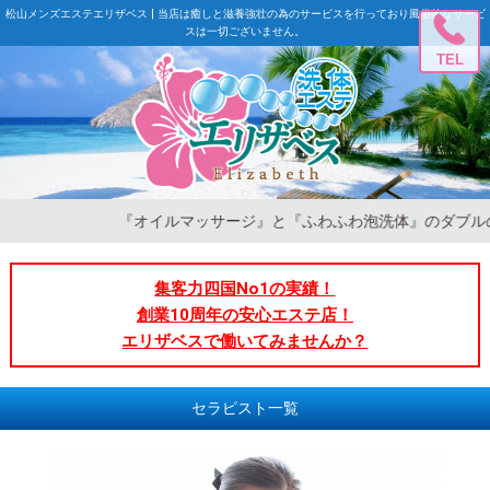
松山メンズエステエリザベス | 当店は癒しと滋養強壮の為のサービスを行っており風俗的なサービ
スは一切ございません。
TEL
『オイルマッサージ』と『ふわふわ泡洗体』のダブルの癒し♪二
集客力四国No1の実績！
創業10周年の安心エステ店！
エリザベスで働いてみませんか？
セラピスト一覧